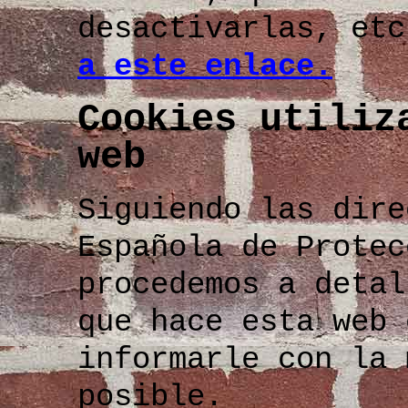
desactivarlas, et
a este enlace.
Cookies utiliz
web
Siguiendo las dire
Española de Protec
procedemos a deta
que hace esta web 
informarle con la 
posible.