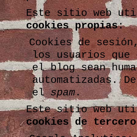
Este sitio web uti
cookies propias
:
Cookies de sesión
los usuarios que 
el blog sean huma
automatizadas. De
el
spam
.
Este sitio web uti
cookies de tercero