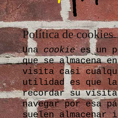
Política de cookies
Una
cookie
es un p
que se almacena en
visita casi cualqu
utilidad es que la
recordar su visita
navegar por esa p
suelen almacenar i