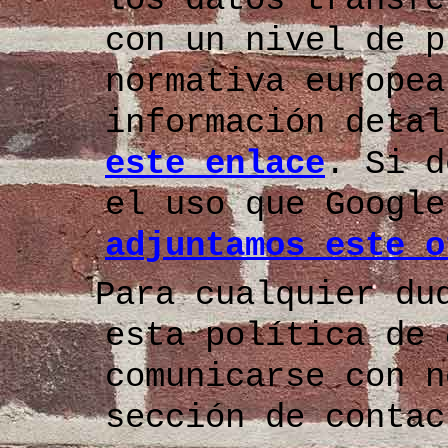
con un nivel de p
normativa europea
información deta
este enlace
. Si d
el uso que Googl
adjuntamos este o
Para cualquier du
esta política de
comunicarse con n
sección de contac