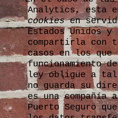
Analytics, esta e
cookies
en servid
Estados Unidos y 
compartirla con t
casos en los que 
funcionamiento de
ley obligue a tal
no guarda su dire
es una compañía a
Puerto Seguro que
los datos transfe