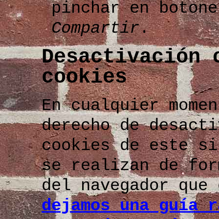
pinchar en boton
Compartir
.
Desactivación 
cookies
En cualquier momen
derecho de desacti
cookies de este si
se realizan de for
del navegador que
dejamos una guía r