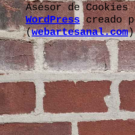
Asesor de Cookies
WordPress
creado p
(
webartesanal.com
)