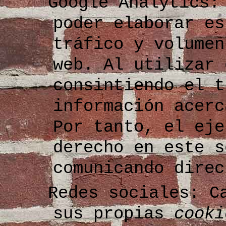
Google Analytics
poder elaborar es
tráfico y volumen
web. Al utilizar 
consintiendo el t
información acerc
Por tanto, el eje
derecho en este s
comunicando direc
Redes sociales: C
sus propias
cooki