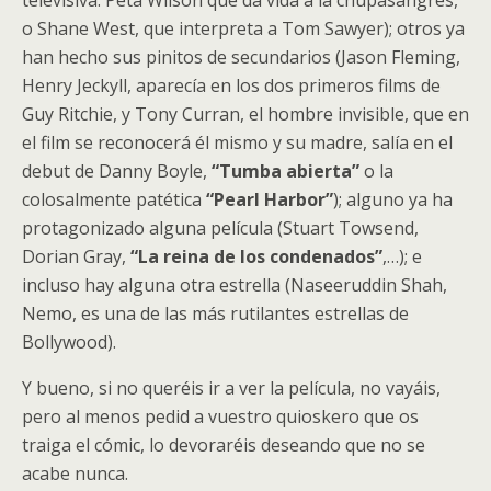
televisiva: Peta Wilson que da vida a la chupasangres,
o Shane West, que interpreta a Tom Sawyer); otros ya
han hecho sus pinitos de secundarios (Jason Fleming,
Henry Jeckyll, aparecía en los dos primeros films de
Guy Ritchie, y Tony Curran, el hombre invisible, que en
el film se reconocerá él mismo y su madre, salía en el
debut de Danny Boyle,
“Tumba abierta”
o la
colosalmente patética
“Pearl Harbor”
); alguno ya ha
protagonizado alguna película (Stuart Towsend,
Dorian Gray,
“La reina de los condenados”
,…); e
incluso hay alguna otra estrella (Naseeruddin Shah,
Nemo, es una de las más rutilantes estrellas de
Bollywood).
Y bueno, si no queréis ir a ver la película, no vayáis,
pero al menos pedid a vuestro quioskero que os
traiga el cómic, lo devoraréis deseando que no se
acabe nunca.