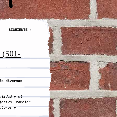
SIGUIENTE »
a (501-
s diversas
alidad y el
jetivo, también
utores y