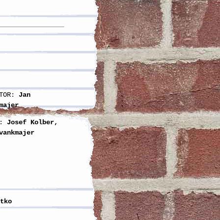
TOR:
Jan
majer
:
Josef Kolber,
vankmajer
tko