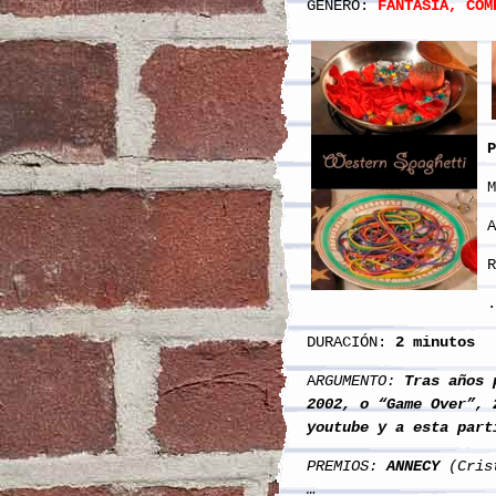
GÉNERO:
FANTASÍA, COM
P
M
R
.
DURACIÓN:
2 minutos
A
RGUMENTO:
Tras años p
2002, o “Game Over”, 
youtube y a esta part
PREMIOS:
ANNECY
(Cris
…