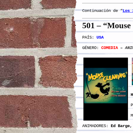
Continuación de “
Los 
5
01
– “Mouse 
PAÍS:
USA
GÉNERO:
COMEDIA
–
ANI
H
P
M
ANIMADORES:
Ed Barge,