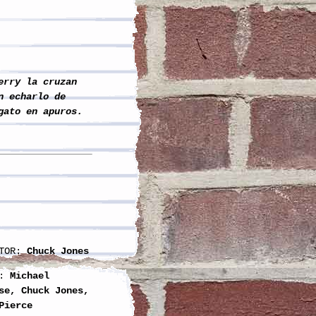
erry la cruzan
n echarlo de
gato en apuros.
TOR:
Chuck Jones
:
Michael
se, Chuck Jones,
Pierce