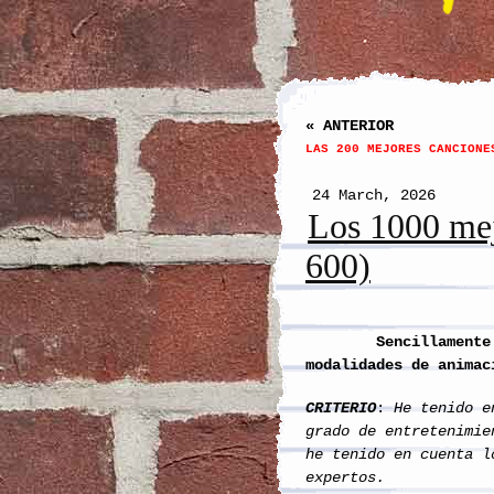
« ANTERIOR
LAS 200 MEJORES CANCIONE
24 March, 2026
Los 1000 mej
600)
Sencillamente los m
modalidades de animac
CRITERIO
:
He tenido e
grado de entretenimie
he tenido en cuenta l
expertos.