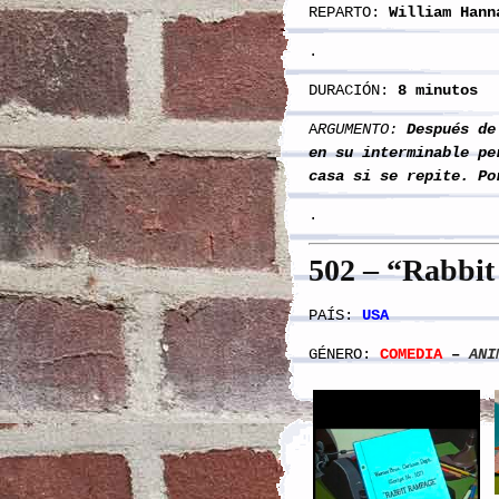
REPARTO:
William Hann
.
DURACIÓN:
8 minutos
A
RGUMENTO:
Después de 
en su interminable pe
casa si se repite. Po
.
5
02
– “Rabbi
PAÍS:
USA
GÉNERO:
COMEDIA
–
ANI