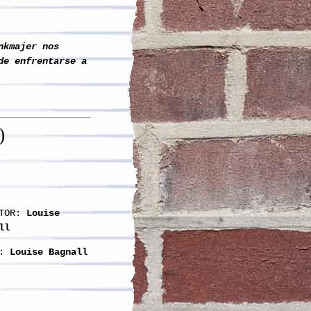
nkmajer nos
de enfrentarse a
)
TOR:
Louise
ll
:
Louise Bagnall