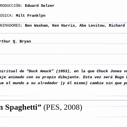
RODUCCIÓN:
Edward Selzer
ÚSICA:
Milt Franklyn
ANIMADORES:
Ben Washam, Ken Harris, Abe Levitow, Richar
rthur Q. Bryan
iritual de “Duck Amuck” (1953), en la que Chuck Jones v
aje animado con su propio dibujante. Esta vez será Bugs 
ue el mundo a su alrededor (y él mismo) cambie sin que p
n Spaghetti
”
(PES, 2008)