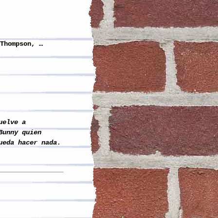
d Thompson, …
uelve a
Bunny quien
ueda hacer nada
.