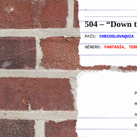
.
5
04
– “Down to
PAÍS:
CHECOSLOVAQUIA
GÉNERO:
FANTASÍA, TER
P
M
R
.