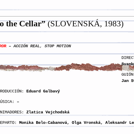
 the Cellar
”
(SLOVENSKÁ, 1983)
ROR
–
ACCIÓN REAL,
STOP MOTION
DIREC
Svank
GUIÓN
Jan S
RODUCCIÓN:
Eduard Galbavý
ÚSICA:
–
ANIMADORES:
Zlatica Vejchodská
EPARTO:
Monika Belo-Cabanová, Olga Vronská, Aleksandr Le