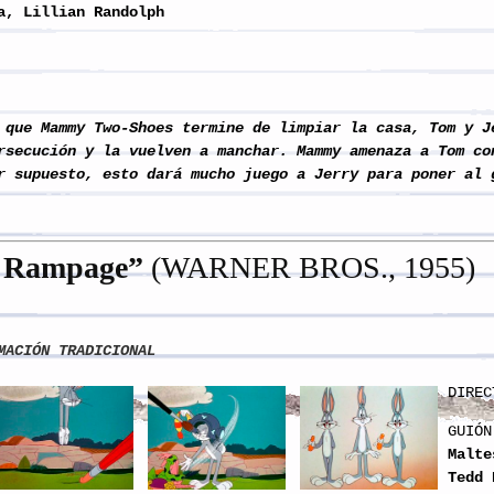
a, Lillian Randolph
que Mammy Two-Shoes termine de limpiar la casa, Tom y J
rsecución y la vuelven a manchar. Mammy amenaza a Tom co
r supuesto, esto dará mucho juego a Jerry para poner al 
t Rampage
”
(WARNER BROS., 1955)
MACIÓN TRADICIONAL
DIREC
GUIÓN
Malte
Tedd 