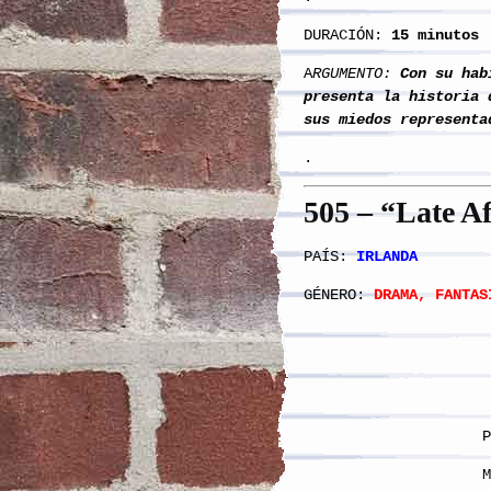
DURACIÓN:
15 minutos
A
RGUMENTO:
Con su habi
presenta la historia 
sus miedos representa
.
5
05
– “Late A
PAÍS:
IRLANDA
GÉNERO:
DRAMA, FANTAS
P
M