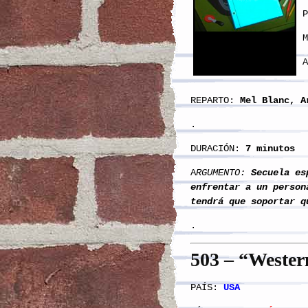
P
M
REPARTO:
Mel Blanc, A
.
DURACIÓN:
7 minutos
A
RGUMENTO:
Secuela esp
enfrentar a un person
tendrá que soportar q
.
5
03
– “Wester
PAÍS:
USA