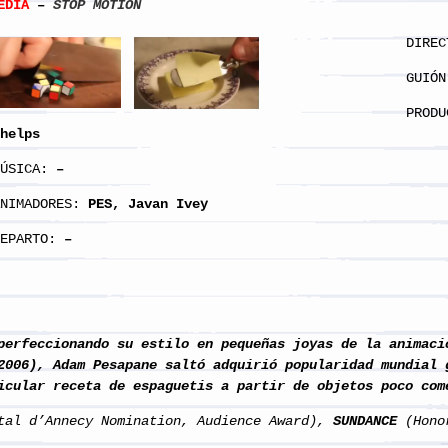
EDIA
–
STOP MOTION
DIREC
GUIÓN
PRODU
helps
ÚSICA:
–
ANIMADORES:
PES, Javan Ivey
EPARTO:
–
erfeccionando su estilo en pequeñas joyas de la animaci
2006), Adam Pesapane saltó adquirió popularidad mundial 
icular receta de espaguetis a partir de objetos poco com
tal d’Annecy Nomination, Audience Award),
SUNDANCE
(Hono