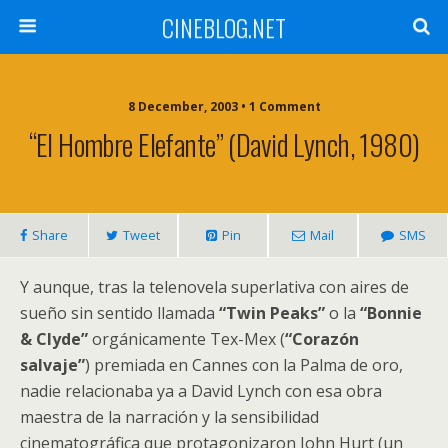
CINEBLOG.NET
8 December, 2003 • 1 Comment
“El Hombre Elefante” (David Lynch, 1980)
Share
Tweet
Pin
Mail
SMS
Y aunque, tras la telenovela superlativa con aires de
sueño sin sentido llamada
“Twin Peaks”
o la
“Bonnie
& Clyde”
orgánicamente Tex-Mex (
“Corazón
salvaje”
) premiada en Cannes con la Palma de oro,
nadie relacionaba ya a David Lynch con esa obra
maestra de la narración y la sensibilidad
cinematográfica que protagonizaron John Hurt (un