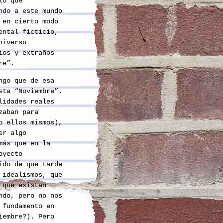
lo que
ndo a este mundo
en cierto modo
ental ficticio,
niverso
ios y extraños
re”.
ngo que de esa
sta “Noviembre”.
lidades reales
zaban para
o ellos mismos),
er algo
más que en la
oyecto
ido de que tarde
 idealismos, que
 que existan
ndo, pero no nos
 fundamento en
iembre?). Pero