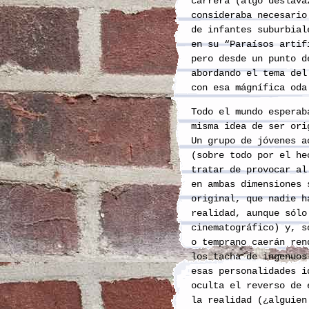
carrera (algo deslava
consideraba necesario
de infantes suburbial
en su “Paraísos artif
pero desde un punto 
abordando el tema del
con esa mágnífica oda
Todo el mundo esperab
misma idea de ser ori
Un grupo de jóvenes a
(sobre todo por el he
tratar de provocar al
en ambas dimensiones 
original, que nadie h
realidad, aunque sólo
cinematográfico) y, s
o temprano caerán ren
los tacha de ingenuos
esas personalidades i
oculta el reverso de 
la realidad (¿alguien