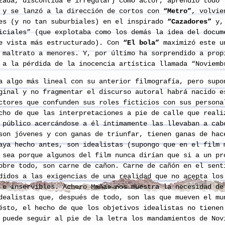
zada, discontíua e irregular) como actor, aprendió todo 
 y se lanzó a la dirección de cortos con
“Metro”
, volvie
es (y no tan suburbiales) en el inspirado
“Cazadores”
y, 
iciales” (que explotaba como los demás la idea del docum
de vista más estructurado). Con
“El bola”
maximizó este u
 maltrato a menores. Y, por último ha sorprendido a prop
 a la pérdida de la inocencia artística llamada “Noviemb
a algo más lineal con su anterior filmografía, pero supo
ginal y no fragmentar el discurso autoral habrá nacido e
ctores que confunden sus roles ficticios con sus persona
cho de que las interpretaciones a pie de calle que reali
 público acercándose a él íntimamente las llevaban a cab
son jóvenes y con ganas de triunfar, tienen ganas de hac
aya hecho antes, son idealistas (supongo que en el film 
 sea porque algunos del film nunca dirían que si a un pr
obre todo, son carne de cañon. Carne de cañón en el sent
didos a las exigencias de una realidad que no acepta los
 e inservibles. Achero Mañas nos muestra la necesidad de
dealistas que, después de todo, son las que mueven el mu
ésto, el hecho de que los objetivos idealistas no tienen
 puede seguir al pie de la letra los mandamientos de Nov