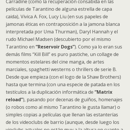
Carradine (como la recuperación consabida en las
películas de Tarantino de alguna estrella de capa
caida), Vivica A. Fox, Lucy Liu (en sus papeles de
jamonas éticas en contraposición a la jamona blanca
interpretada por Uma Thurman), Daryl Hannah y el
rudo Michael Madsen (descubierto por el mismo
Tarantino en
“Reservoir Dogs”
). Como ya lo eran sus
demás films “Kill Bill” es puro pastiche, un collage de
momentos estelares del cine manga, de artes
marciales, spaghetti westerns o thrillers de serie B.
Desde que empieza (con el logo de la Shaw Brothers)
hasta que termina (con una especie de patada en los
testículos a la duplicación informática de
“Matrix
reload”
), pasando por decenas de guiños, homenajes
(o robos como al mismo Tarantino le gusta llamar) o
simples copias a películas que llenan las estanterías
de los videoclubs de barrio (aunque, desde luego los
vioclubs actuales no están muy a la altura en cuanto a